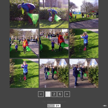
<
1
2
6
>
Tip: Press s for search